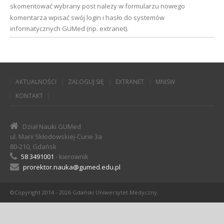
skomentować wybrany post należy w formularzu nowego
komentarza wpisać swój login i hasło do systemów
informatycznych GUMed (np. extranet).
AKTUALNOŚCI
ZALOGUJ SIĘ
EXTRANET
MNISW
KONTAKT
Dział Nauki GUMed
ul. Marii Skłodowskiej-Curie 3a
80-210, Gdańsk
58 3491001
- kierownik
prorektor.nauka@gumed.edu.pl
©Copyright 2014 - 2026 Gdański Uniwersytet Medyczny.