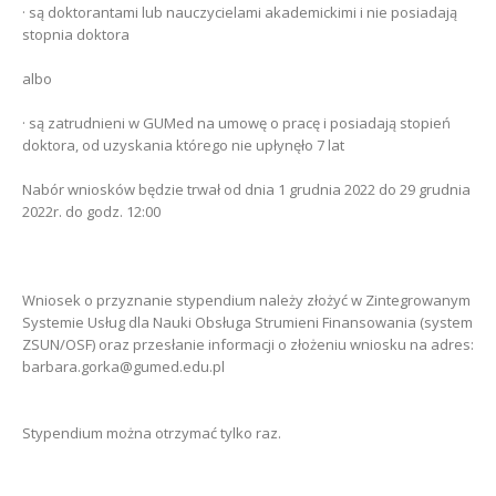
· są doktorantami lub nauczycielami akademickimi i nie posiadają
stopnia doktora
albo
· są zatrudnieni w GUMed na umowę o pracę i posiadają stopień
doktora, od uzyskania którego nie upłynęło 7 lat
Nabór wniosków będzie trwał od dnia 1 grudnia 2022 do 29 grudnia
2022r. do godz. 12:00
Wniosek o przyznanie stypendium należy złożyć w Zintegrowanym
Systemie Usług dla Nauki Obsługa Strumieni Finansowania (system
ZSUN/OSF) oraz przesłanie informacji o złożeniu wniosku na adres:
barbara.gorka@gumed.edu.pl
Stypendium można otrzymać tylko raz.